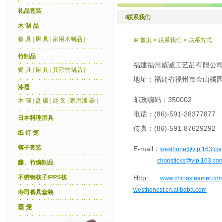
礼品套装
‖联系我们
木 制 品
餐 具
|
厨 具
|
家用木制品
|
⊕
首页
>
联系我们
>
联系方式
竹制品
福建福州威诚工艺品有限公
餐 具
|
厨 具
|
其它竹制品
|
地址：福建省福州市金山橘园
漆器
邮政编码：350002
木 碗
|
盘 碟
|
匙 叉
|
家用漆 器
|
电话：(86)-591-28377877 
日本料理用具
传真：(86)-591-87629292 
纸 灯 笼
筷子套装
E-mail：
westhone@vip.163.co
chopsticks@vip.163.co
藤、竹编制品
不绣钢筷子/PPS筷
Http:
www.chinasteamer.co
westhonest.cn.alibaba.com
寿司餐具套装
蒸 笼