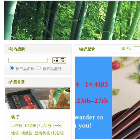
账 号:
‖站内搜索
‖会员登录
按产品名称
按产品型号
‖产品目录
筷 子
工艺筷
|
印花筷
|
礼 品 筷
|
一次
性筷
|
便携筷
|
洗碗机筷
|
其它筷
|