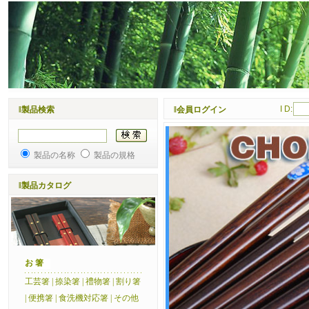
I D:
‖製品検索
‖会員ログイン
製品の名称
製品の規格
‖製品カタログ
お 箸
工芸箸
|
捺染箸
|
禮物箸
|
割り箸
|
便携箸
|
食洗機対応箸
|
その他