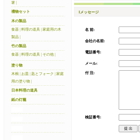
箸
|
禮物セット
‖メッセージ
木の製品
食器
|
料理の道具
|
家庭用の木
名 前:
製品
|
会社の名前:
竹の製品
電話番号:
食器
|
料理の道具
|
その他
|
メール:
塗り物
付 注:
木椀
|
お皿
|
匙とフォーク
|
家庭
用の塗り物
|
日本料理の道具
紙の灯籠
検証番号: